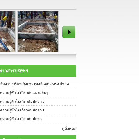
ระบบเคมี
ระบบ SOIL TREATMENT (การ
ฉีดพ่น)
ระบบ POST CONSTRUCTION
SYSTEM (การเจาะพื้นอัดน้ำยา)
ระบบวางท่อใต้อาคาร (ระหว่างปลูก
สร้าง)
ระบบเหยื่อ (ตายยกรัง)
ระบบสมุนไพร (TERMINA OIL)
ระบบชีวภัณฑ์ (อีพีเอ็นกำจัดปลวก)
บริการแก้ปัญหานกพิราบ โดยระบบ
"IPM" และจำหน่ายสินค้า
รับบริการออกแบบและสร้างบ้าน (แบบ
ครบวงจร)
ข่าวสารบริษัทฯ
หน่ายสินค้าของบริษัท กิจการเพสท์
อนโทรล จำกัด
ทีมงาน บริษัท กิจการ เพสท์ คอนโทรล จำกัด
จำหน่ายผลิตภัณฑ์และอุปกรณ์ขับไล่นก
ความรู้ทั่วไปเกี่ยวกับแมลงอื่นๆ
พิราบ
ความรู้ทั่วไปเกี่ยวกับปลวก 3
จำหน่ายผลิตภัณฑ์หรืออุปกรณ์ขับไล่สัตว์
น่ารำคาญ
ความรู้ทั่วไปเกี่ยวกับปลวก 1
จำหน่ายผลิตภัณฑ์กำจัดแมลง
จำหน่ายเครื่องพ่นหมอกควันและอุปกรณ์
ความรู้ทั่วไปเกี่ยวกับปลวก
กำจัดแมลง
จำหน่ายสายพันธุ์แกะ
ดูทั้งหมด