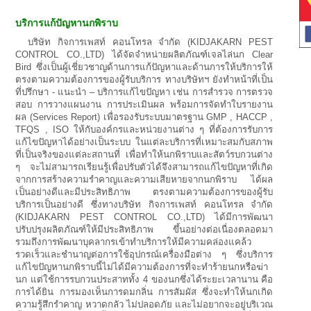
บริการแก้ปัญหานกพิราบ
บริษัท กิจการเพสท์ คอนโทรล จำกัด (KIDJAKARN PEST
CONTROL CO.,LTD) ได้จัดจำหน่ายผลิตภัณฑ์เจลไล่นก Clear
Bird ซึ่งเป็นผู้เชี่ยวชาญด้านการแก้ปัญหาและด้านการให้บริการให้
ตรงตามความต้องการของผู้รับบริการ ทางบริษัทฯ ยังทำหน้าที่เป็น
ที่ปรึกษา - แนะนำ – บริการแก้ไขปัญหา เช่น การสำรวจ การตรวจ
สอบ การวางแผนงาน การประเมินผล พร้อมการจัดทำใบรายงาน
ผล (Services Report) เพื่อรองรับระบบมาตรฐาน GMP , HACCP ,
TFQS , ISO ให้กับองค์กรและหน่วยงานต่าง ๆ ที่ต้องการรับการ
แก้ไขปัญหาได้อย่างเป็นระบบ ในแต่ละบริการที่เหมาะสมกับสภาพ
ที่เป็นจริงของแต่ละสถานที่ เพื่อทำให้นกพิราบและสัตว์รบกวนต่าง
ๆ จะไม่สามารถเรียนรู้เพื่อปรับตัวได้จึงสามารถแก้ไขปัญหาที่เกิด
จากการสร้างความรำคาญและความเสียหายจากนกพิราบ ได้ผล
เป็นอย่างดีและมีประสิทธิภาพ ตรงตามความต้องการของผู้รับ
บริการเป็นอย่างดี ซึ่งทางบริษัท กิจการเพสท์ คอนโทรล จำกัด
(KIDJAKARN PEST CONTROL CO.,LTD) ได้มีการพัฒนา
ปรับปรุงผลิตภัณฑ์ให้มีประสิทธิภาพ ขึ้นอย่างต่อเนื่องตลอดมา
รวมถึงการพัฒนาบุคลากรเข้าทำบริการให้มีความคล่องแคล้ว
รวดเร็วและชำนาญต่อการใช้อุปกรณ์เครื่องมือต่าง ๆ ซึ่งบริการ
แก้ไขปัญหานกพิราบนี้ไม่ได้มีความต้องการที่จะทำร้ายนกหรือฆ่า
นก แต่ใช้การรบกวนประสาททั้ง 4 ของนกซึ่งได้ระยะเวลานาน คือ
การได้ยิน การมองเห็นการดมกลิ่น การสัมผัส ซึ่งจะทำให้นกเกิด
ความรู้สึกรำคาญ หวาดกลัว ไม่ปลอดภัย และไม่อยากจะอยู่บริเวณ