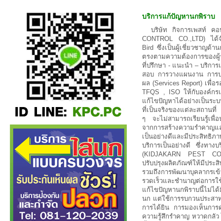
บริการแก้ปัญหานกพิราบ
บริษัท กิจการเพสท์ 
CONTROL CO.,LTD) ได้จั
Bird ซึ่งเป็นผู้เชี่ยวชาญด
ตรงตามความต้องการของผู้รั
ที่ปรึกษา - แนะนำ – บริก
สอบ การวางแผนงาน การป
ผล (Services Report) เพื
TFQS , ISO ให้กับองค์กรแ
แก้ไขปัญหาได้อย่างเป็นระ
ที่เป็นจริงของแต่ละสถานที่
ๆ จะไม่สามารถเรียนรู้เพื่อ
จากการสร้างความรำคาญแ
เป็นอย่างดีและมีประสิทธ
บริการเป็นอย่างดี ซึ่งทา
(KIDJAKARN PEST CON
ปรับปรุงผลิตภัณฑ์ให้มีปร
รวมถึงการพัฒนาบุคลากรเข้
รวดเร็วและชำนาญต่อการใช้
แก้ไขปัญหานกพิราบนี้ไม่ได
นก แต่ใช้การรบกวนประสาทท
การได้ยิน การมองเห็นการด
ความรู้สึกรำคาญ หวาดกลัว