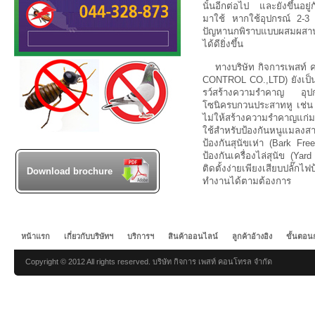
นั้นอีกต่อไป และยังขึ้นอยู
มาใช้ หากใช้อุปกรณ์ 2-3 
ปัญหานกพิราบแบบผสมผสาน 
ได้ดียิ่งขึ้น
ทางบริษัท กิจการเพสท
CONTROL CO.,LTD) ยังเป็น
รว์สร้างความรำคาญ อุปกรณ์
โซนิครบกวนประสาทหู เช่น 
ไม่ให้สร้างความรำคาญแก่มน
ใช้สำหรับป้องกันหนูแมล
ป้องกันสุนัขเห่า (Bark Free)
ป้องกันเครื่องไล่สุนัข (Yard
ติดตั้งง่ายเพียงเสียบปลั๊
Download brochure
ทำงานได้ตามต้องการ
หน้าแรก
เกี่ยวกับบริษัทฯ
บริการฯ
สินค้าออนไลน์
ลูกค้าอ้างอิง
ขั้นตอน
Copyright © 2012 All rights reserved. บริษัท กิจการ เพสท์ คอนโทรล จำกัด