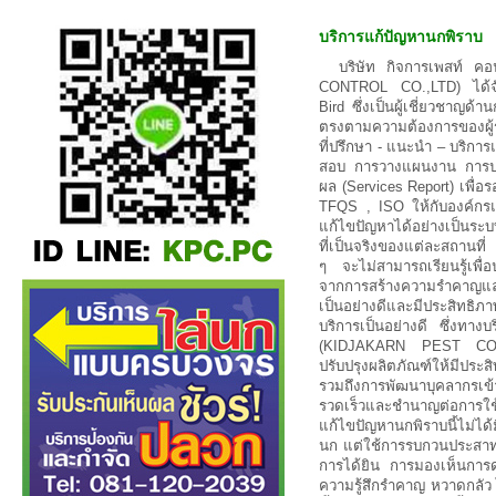
บริการแก้ปัญหานกพิราบ
บริษัท กิจการเพสท์ 
CONTROL CO.,LTD) ได้จั
Bird ซึ่งเป็นผู้เชี่ยวชาญด
ตรงตามความต้องการของผู้รั
ที่ปรึกษา - แนะนำ – บริก
สอบ การวางแผนงาน การป
ผล (Services Report) เพื
TFQS , ISO ให้กับองค์กรแ
แก้ไขปัญหาได้อย่างเป็นระ
ที่เป็นจริงของแต่ละสถานที่
ๆ จะไม่สามารถเรียนรู้เพื่อ
จากการสร้างความรำคาญแ
เป็นอย่างดีและมีประสิทธ
บริการเป็นอย่างดี ซึ่งทา
(KIDJAKARN PEST CON
ปรับปรุงผลิตภัณฑ์ให้มีปร
รวมถึงการพัฒนาบุคลากรเข้
รวดเร็วและชำนาญต่อการใช้
แก้ไขปัญหานกพิราบนี้ไม่ได
นก แต่ใช้การรบกวนประสาทท
การได้ยิน การมองเห็นการด
ความรู้สึกรำคาญ หวาดกลัว