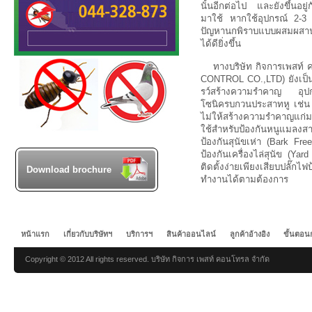
นั้นอีกต่อไป และยังขึ้นอยู
มาใช้ หากใช้อุปกรณ์ 2-3 
ปัญหานกพิราบแบบผสมผสาน 
ได้ดียิ่งขึ้น
ทางบริษัท กิจการเพสท
CONTROL CO.,LTD) ยังเป็น
รว์สร้างความรำคาญ อุปกรณ์
โซนิครบกวนประสาทหู เช่น 
ไม่ให้สร้างความรำคาญแก่มน
ใช้สำหรับป้องกันหนูแมล
ป้องกันสุนัขเห่า (Bark Free)
ป้องกันเครื่องไล่สุนัข (Yard
ติดตั้งง่ายเพียงเสียบปลั๊
Download brochure
ทำงานได้ตามต้องการ
หน้าแรก
เกี่ยวกับบริษัทฯ
บริการฯ
สินค้าออนไลน์
ลูกค้าอ้างอิง
ขั้นตอน
Copyright © 2012 All rights reserved. บริษัท กิจการ เพสท์ คอนโทรล จำกัด